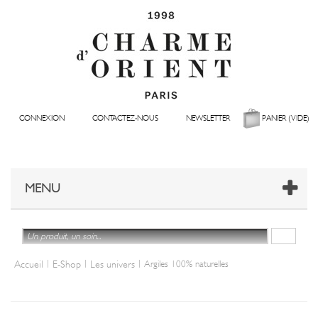
CONNEXION
CONTACTEZ-NOUS
NEWSLETTER
PANIER
(VIDE)
MENU
|
|
|
Accueil
E-Shop
Les univers
Argiles 100% naturelles