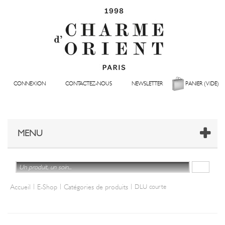
CONNEXION
CONTACTEZ-NOUS
NEWSLETTER
PANIER
(VIDE)
MENU
|
|
|
Accueil
E-Shop
Catégories de produits
DLU courte