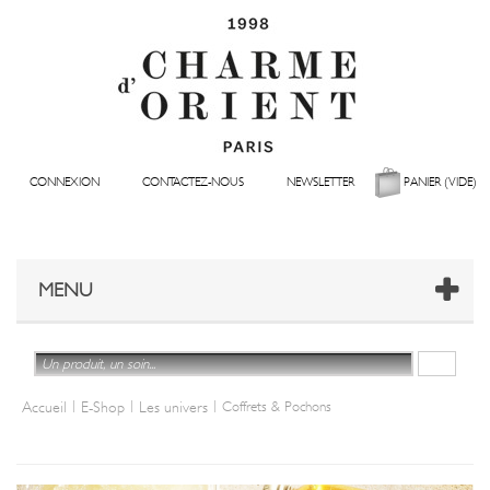
CONNEXION
CONTACTEZ-NOUS
NEWSLETTER
PANIER
(VIDE)
MENU
|
|
|
Accueil
E-Shop
Les univers
Coffrets & Pochons