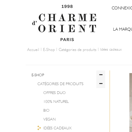
CONNEXI
LA MARQ
|
|
|
Accueil
E-Shop
Catégories de produits
Idées cadeaux
E-SHOP
CATÉGORIES DE PRODUITS
OFFRES DUO
100% NATUREL
BIO
VEGAN
IDÉES CADEAUX