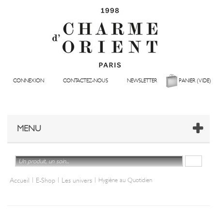
CONNEXION
CONTACTEZ-NOUS
NEWSLETTER
PANIER
(VIDE)
MENU
|
|
|
Accueil
E-Shop
Les univers
Hygiène au Quotidien