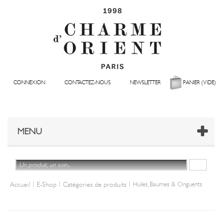
CONNEXION
CONTACTEZ-NOUS
NEWSLETTER
PANIER
(VIDE)
MENU
|
|
|
Accueil
E-Shop
Catégories de produits
Huiles, Baumes & Onguents