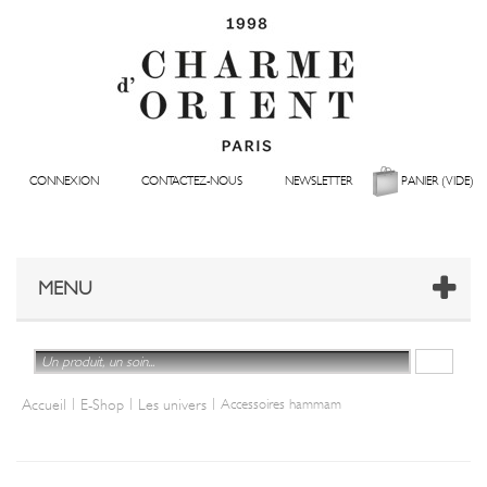
CONNEXION
CONTACTEZ-NOUS
NEWSLETTER
PANIER
(VIDE)
MENU
|
|
|
Accueil
E-Shop
Les univers
Accessoires hammam