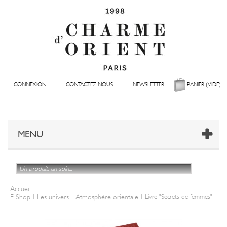
CONNEXION
CONTACTEZ-NOUS
NEWSLETTER
PANIER
(VIDE)
MENU
|
Accueil
|
|
|
E-Shop
Les univers
Atmosphère orientale
Livre "Secrets de femmes"