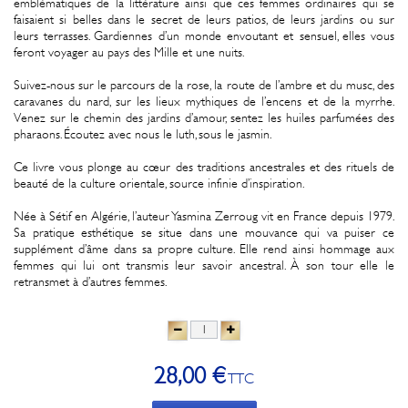
emblématiques de la littérature ainsi que ces femmes ordinaires qui se
faisaient si belles dans le secret de leurs patios, de leurs jardins ou sur
leurs terrasses. Gardiennes d’un monde envoutant et sensuel, elles vous
feront voyager au pays des Mille et une nuits.
Suivez-nous sur le parcours de la rose, la route de l’ambre et du musc, des
caravanes du nard, sur les lieux mythiques de l’encens et de la myrrhe.
Venez sur le chemin des jardins d’amour, sentez les huiles parfumées des
pharaons. Écoutez avec nous le luth, sous le jasmin.
Ce livre vous plonge au cœur des traditions ancestrales et des rituels de
beauté de la culture orientale, source infinie d’inspiration.
Née à Sétif en Algérie, l’auteur Yasmina Zerroug vit en France depuis 1979.
Sa pratique esthétique se situe dans une mouvance qui va puiser ce
supplément d’âme dans sa propre culture. Elle rend ainsi hommage aux
femmes qui lui ont transmis leur savoir ancestral. À son tour elle le
retransmet à d’autres femmes.
28,00 €
TTC