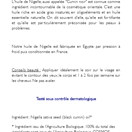
L'huile de Nigelle, aussi appelée "Cumin noir" est connue comme
ingrédient incontournable de la cosmétique orientale. C'est une
huile riche en acide gras insaturés, en oligoéléments et en
huile
essentielle naturelle. On dit souvent d'elle, qu'elle est fortifiante
et qu'elle est particulièrement préconisée pour les peaux
à
problèmes.
Notre huile de Nigelle est fabriquée en Egypte par pression à
froid puis conditionnée en France.
Conseils beauté :
Appliquer idéalement le soir sur le visage en
évitant le contour des yeux, le corps et 1 à 2 fois par semaine sur
les cheveux. Ne pas avaler.
Testé sous contrôle dermatologique
Ingrédient : Nigella sativa seed (black cumin) oil*
* Ingrédient issu de l’Agriculture Biologique.
100% du total des
ingrédients sont issus de l’Agriculture Biologique. COSMOS