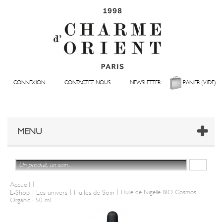
CONNEXION
CONTACTEZ-NOUS
NEWSLETTER
PANIER
(VIDE)
MENU
|
Accueil
|
|
|
E-Shop
Les univers
Huiles de Soin
Huile de Nigelle BIO Cosmos
Organic - 50 ml