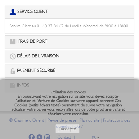
SERVICE CLIENT
Service Client au 01 60 37 84 67 du Lundi au Vendredi de 9h30 à 18h00
FRAIS DE PORT
DÉLAIS DE LIVRAISON
PAIEMENT SÉCURISÉ
INFOS
Utilisation des cookies
En poursuivant votre navigation sur ce site, vous devez accepter
l’utilisation et l'écriture de Cookies sur votre appareil connecté. Ces
Cookies (petits fichiers texte) permettent de suivre votre navigation,
actualiser votre panier, vous reconnaître lors de votre prochaine visite et
sécuriser votre connexion.
©
|
|
|
Charme d'Orient
Revue de presse
Plan du site
Protections des
|
données
CGV
J'accepte
|
Contact
|
FR