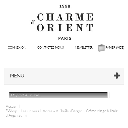
CONNEXION
CONTACTEZ-NOUS
NEWSLETTER
PANIER
(VIDE)
MENU
|
Accueil
|
|
|
E-Shop
Les univers
Aores - A l'huile d'Argan
Crème visage à l'huile
d'Argan 50 ml