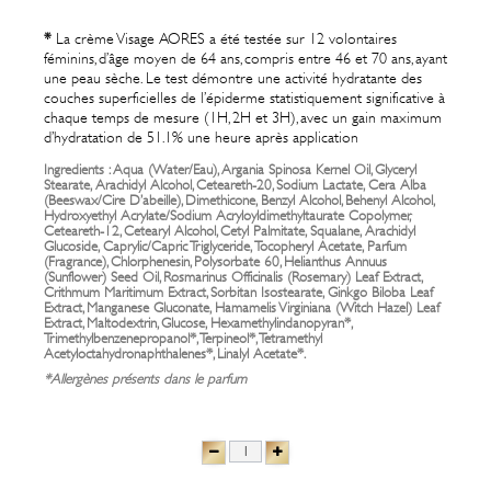
*
La crème Visage AORES a été testée sur 12 volontaires
féminins,
d’âge moyen de 64 ans, compris entre 46 et 70 ans
, ayant
une peau sèche
. Le test démontre une activité hydratante des
couches superficielles de l’épiderme statistiquement significative à
chaque temps de mesure (1H, 2H et 3H), avec un gain maximum
d’hydratation de 51.1% une heure après application
Ingredients : Aqua (Water/Eau), Argania Spinosa Kernel Oil, Glyceryl
Stearate, Arachidyl Alcohol, Ceteareth-20, Sodium Lactate, Cera Alba
(Beeswax/Cire D’abeille), Dimethicone, Benzyl Alcohol, Behenyl Alcohol,
Hydroxyethyl Acrylate/Sodium Acryloyldimethyltaurate Copolymer,
Ceteareth-12, Cetearyl Alcohol, Cetyl Palmitate, Squalane, Arachidyl
Glucoside, Caprylic/Capric Triglyceride, Tocopheryl Acetate, Parfum
(Fragrance), Chlorphenesin, Polysorbate 60, Helianthus Annuus
(Sunflower) Seed Oil, Rosmarinus Officinalis (Rosemary) Leaf Extract,
Crithmum Maritimum Extract, Sorbitan Isostearate, Ginkgo Biloba Leaf
Extract, Manganese Gluconate, Hamamelis Virginiana (Witch Hazel) Leaf
Extract, Maltodextrin, Glucose, Hexamethylindanopyran*,
Trimethylbenzenepropanol*, Terpineol*, Tetramethyl
Acetyloctahydronaphthalenes*, Linalyl Acetate*.
*Allergènes présents dans le parfum