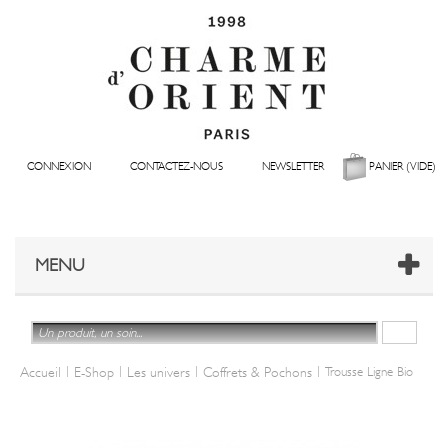
CONNEXION
CONTACTEZ-NOUS
NEWSLETTER
PANIER
(VIDE)
MENU
|
|
|
|
Accueil
E-Shop
Les univers
Coffrets & Pochons
Trousse Ligne Bio