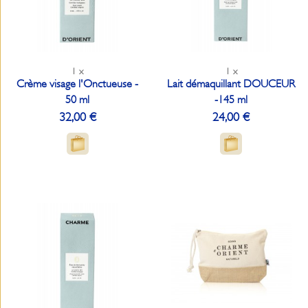
1 x
1 x
Crème visage l'Onctueuse -
Lait démaquillant DOUCEUR
50 ml
-145 ml
32,00 €
24,00 €