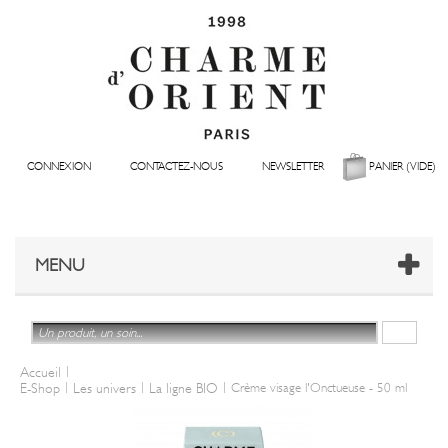
CONNEXION
CONTACTEZ-NOUS
NEWSLETTER
PANIER
(VIDE)
MENU
|
Accueil
|
|
|
E-Shop
Les univers
La ligne BIO
Crème visage l'Onctueuse - 50 ml