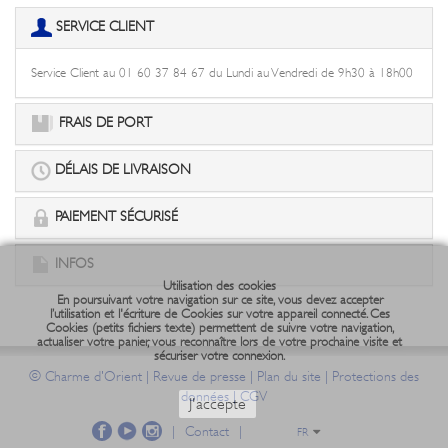
SERVICE CLIENT
Service Client au 01 60 37 84 67 du Lundi au Vendredi de 9h30 à 18h00
FRAIS DE PORT
DÉLAIS DE LIVRAISON
PAIEMENT SÉCURISÉ
INFOS
Utilisation des cookies
En poursuivant votre navigation sur ce site, vous devez accepter
l’utilisation et l'écriture de Cookies sur votre appareil connecté. Ces
Cookies (petits fichiers texte) permettent de suivre votre navigation,
actualiser votre panier, vous reconnaître lors de votre prochaine visite et
sécuriser votre connexion.
©
|
|
|
Charme d'Orient
Revue de presse
Plan du site
Protections des
|
données
CGV
J'accepte
|
Contact
|
FR