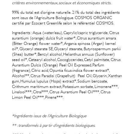
critères environnementaux, sociaux et économiques stricts.
99% du total est d’origine naturelle. 21% du total des ingrédients
sont issus de l’Agriculture Biologique. COSMOS ORGANIC
certifié par Ecocert Greenlife selon le référentiel COSMOS.
Ingredients : Aqua (water/eau), Caprylic/capric triglyceride, Citrus
aurantium (orange) dulcis fruit water*, Citrus aurantium amara
(Bitter Orange) flower water*, Argania spinosa (Argan) kernel
oil*, Glyceryl stearate SE, Glyceryl stearate, Butyrospermum parkii
(Shea) butter*, Benzyl alcohol, Helianthus annuus (Sunflower)
seed oil*, Cetearyl alcohol, Cocoglycerides, Cetyl palmitate, Citrus
Aurantium Dulcis (Orange) Peel Oil Expressed, Parfum
(fragrance), Citric acid, Opuntia ficus-indica flower extract*,
Alcohol**, Citrus Paradisi (Grapefruit)
Peel Oil, Glycerin, Xanthan
gum, Humulus lupulus (Hops) extract*, Sodium benzoate,
Crithmum maritimum extract, Potassium sorbate, Limonene***,
Linalool***, Citral***, Citrus Aurantium Peel Oil***, Citrus
Limon Peel Oil***, Pinene***.
*Ingrédients issus de l’Agriculture Biologique
** : transformés à partir d’ingrédients biologiques.