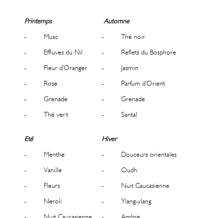
Printemps
Automne
- Musc
- Thé noir
- Effluves du Nil
- Reflets du Bosphore
- Fleur d’Oranger
- Jasmin
- Rose
- Parfum d’Orient
- Grenade
- Grenade
- Thé vert
- Santal
Eté
Hiver
- Menthe
- Douceurs orientales
- Vanille
- Oudh
- Fleurs
- Nuit Caucasienne
- Neroli
- Ylang-ylang
- Nuit Caucasienne
- Ambre