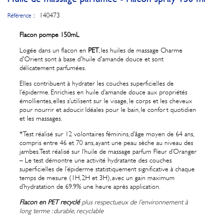
140473
Référence ::
Flacon pompe 150mL
Logée dans un flacon en
PET
, les huiles de massage Charme
d'Orient sont à base d'huile d'amande douce et sont
délicatement parfumées.
Elles contribuent à hydrater les couches superficielles de
l’épiderme. Enrichies en huile d’amande douce aux propriétés
émollientes, elles s’utilisent sur le visage, le corps et les cheveux
pour nourrir et adoucir. Idéales pour le bain, le confort quotidien
et les massages.
*Test réalisé sur 12 volontaires féminins, d’âge moyen de 64 ans,
compris entre 46 et 70 ans, ayant une peau sèche au niveau des
jambes. Test réalisé sur l’huile de massage parfum Fleur d’Oranger
– Le test démontre une activité hydratante des couches
superficielles de l’épiderme statistiquement significative à chaque
temps de mesure (1H, 2H et 3H), avec un gain maximum
d’hydratation de 69.9% une heure après application.
Flacon en PET recyclé
plus respectueux de l’environnement à
long terme : durable, recyclable