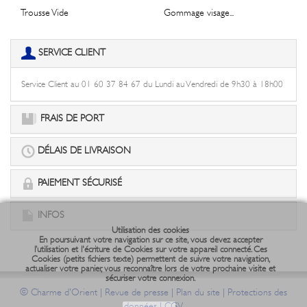
Trousse Vide
Gommage visage...
SERVICE CLIENT
Service Client au 01 60 37 84 67 du Lundi au Vendredi de 9h30 à 18h00
FRAIS DE PORT
DÉLAIS DE LIVRAISON
PAIEMENT SÉCURISÉ
INFOS
Utilisation des cookies
En poursuivant votre navigation sur ce site, vous devez accepter
l’utilisation et l'écriture de Cookies sur votre appareil connecté. Ces
Cookies (petits fichiers texte) permettent de suivre votre navigation,
actualiser votre panier, vous reconnaître lors de votre prochaine visite et
sécuriser votre connexion.
©
|
|
|
Charme d'Orient
Revue de presse
Plan du site
Protections des
|
données
CGV