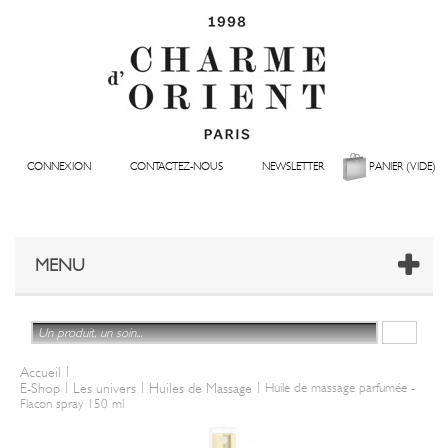
CONNEXION
CONTACTEZ-NOUS
NEWSLETTER
PANIER
(VIDE)
MENU
|
Accueil
|
|
|
E-Shop
Les univers
Huiles de Massage
Huile de massage parfumée -
Flacon spray 150 ml