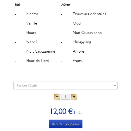
Eté
Hiver
- Menthe
- Douceurs orientales
- Vanille
- Oudh
- Fleurs
- Nuit Caucasienne
- Neroli
- Ylang-ylang
- Nuit Caucasienne
- Ambre
- Fleur de Tiaré
- Fruits
12,00 €
TTC
Ajouter au panier