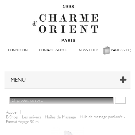
CONNEXION
CONTACTEZ-NOUS
NEWSLETTER
PANIER
(VIDE)
MENU
|
Accueil
|
|
|
E-Shop
Les univers
Huiles de Massage
Huile de massage parfumée -
Format Voyage 50 ml