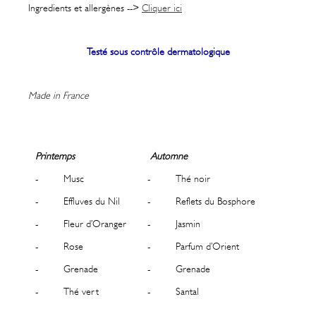
Ingredients et allergènes -->
Cliquer ici
Testé sous contrôle dermatologique
Made in France
Printemps
Automne
- Musc
- Thé noir
- Effluves du Nil
- Reflets du Bosphore
- Fleur d’Oranger
- Jasmin
- Rose
- Parfum d’Orient
- Grenade
- Grenade
- Thé vert
- Santal