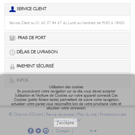
SERVICE CLIENT
Service Client au 01 60 37 84 67 du Lundi au Vendredi de 9h30 à 18h00
FRAIS DE PORT
DÉLAIS DE LIVRAISON
PAIEMENT SÉCURISÉ
INFOS
Utilisation des cookies
En poursuivant votre navigation sur ce site, vous devez accepter
l’utilisation et l'écriture de Cookies sur votre appareil connecté. Ces
Cookies (petits fichiers texte) permettent de suivre votre navigation,
actualiser votre panier, vous reconnaître lors de votre prochaine visite et
sécuriser votre connexion.
©
|
|
|
Charme d'Orient
Revue de presse
Plan du site
Protections des
|
données
CGV
J'accepte
|
Contact
|
FR