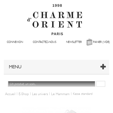
CONNEXION
CONTACTEZ-NOUS
NEWSLETTER
PANIER
(VIDE)
MENU
|
|
|
|
Accueil
E-Shop
Les univers
Le Hammam
Kassa standard