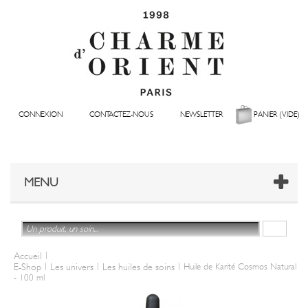
CONNEXION
CONTACTEZ-NOUS
NEWSLETTER
PANIER
(VIDE)
MENU
|
Accueil
|
|
|
E-Shop
Les univers
Les huiles de soins
Huile de Karité Cosmos Natural
- 100 ml