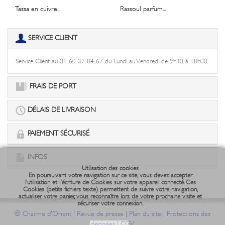
Tassa en cuivre...
Rassoul parfum...
SERVICE CLIENT
Service Client au 01 60 37 84 67 du Lundi au Vendredi de 9h30 à 18h00
FRAIS DE PORT
DÉLAIS DE LIVRAISON
PAIEMENT SÉCURISÉ
INFOS
Utilisation des cookies
En poursuivant votre navigation sur ce site, vous devez accepter
l’utilisation et l'écriture de Cookies sur votre appareil connecté. Ces
Cookies (petits fichiers texte) permettent de suivre votre navigation,
actualiser votre panier, vous reconnaître lors de votre prochaine visite et
sécuriser votre connexion.
©
|
|
|
Charme d'Orient
Revue de presse
Plan du site
Protections des
|
données
CGV