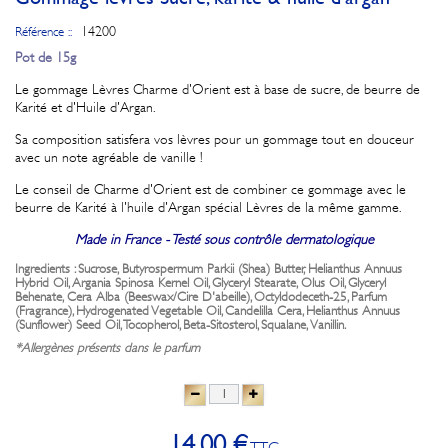
14200
Référence ::
Pot de 15g
Le gommage Lèvres Charme d'Orient est à base de sucre, de beurre de
Karité et d'Huile d'Argan.
Sa composition satisfera vos lèvres pour un gommage tout en douceur
avec un note agréable de vanille !
Le conseil de Charme d'Orient est de combiner ce gommage avec le
beurre de Karité à l'huile d'Argan spécial Lèvres de la même gamme.
Made in France - Testé sous contrôle dermatologique
Ingredients : Sucrose, Butyrospermum Parkii (Shea) Butter, Helianthus Annuus
Hybrid Oil, Argania Spinosa Kernel Oil, Glyceryl Stearate, Olus Oil, Glyceryl
Behenate, Cera Alba (Beeswax/Cire D'abeille), Octyldodeceth-25, Parfum
(Fragrance), Hydrogenated Vegetable Oil, Candelilla Cera, Helianthus Annuus
(Sunflower) Seed Oil, Tocopherol, Beta-Sitosterol, Squalane, Vanillin.
*Allergènes présents dans le parfum
14,00 €