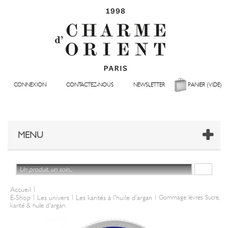
CONNEXION
CONTACTEZ-NOUS
NEWSLETTER
PANIER
(VIDE)
MENU
|
Accueil
|
|
|
E-Shop
Les univers
Les karités à l'huile d'argan
Gommage lèvres Sucre,
karité & huile d'argan